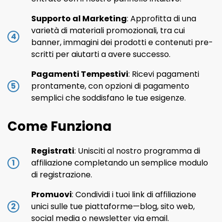
Supporto al Marketing
: Approfitta di una
varietà di materiali promozionali, tra cui
banner, immagini dei prodotti e contenuti pre-
scritti per aiutarti a avere successo.
Pagamenti Tempestivi
: Ricevi pagamenti
prontamente, con opzioni di pagamento
semplici che soddisfano le tue esigenze.
Come Funziona
Registrati
: Unisciti al nostro programma di
affiliazione completando un semplice modulo
di registrazione.
Promuovi
: Condividi i tuoi link di affiliazione
unici sulle tue piattaforme—blog, sito web,
social media o newsletter via email.