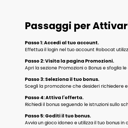
Passaggi per Attivar
Passo 1: Accedi al tuo account.
Effettua il login nel tuo account Robocat utiliz
Passo 2: Visita la pagina Promozioni.
Apri la sezione Promozioni o Bonus e sfoglia le
Passo 3: Seleziona il tuo bonus.
Scegli la promozione che desideri richiedere e ri
Passo 4: Attiva l'offerta.
Richiedi il bonus seguendo le istruzioni sullo s
Passo 5: Goditi il tuo bonus.
Avvia un gioco idoneo e utilizza il tuo bonus in