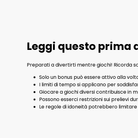
Leggi questo prima d
Preparati a divertirti mentre giochi! Ricorda s
Solo un bonus può essere attivo alla volta
I limiti di tempo si applicano per soddisfa
Giocare a giochi diversi contribuisce in m
Possono esserci restrizioni sui prelievi du
Le regole di idoneità potrebbero limitare 