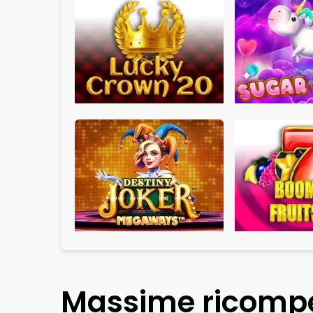
Massime ricompe