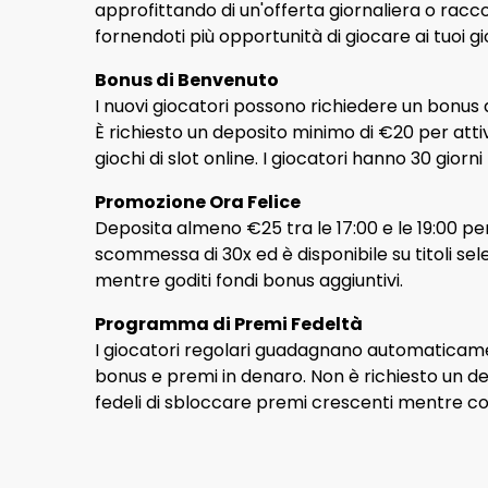
approfittando di un'offerta giornaliera o racc
fornendoti più opportunità di giocare ai tuoi gi
Bonus di Benvenuto
I nuovi giocatori possono richiedere un bonus d
È richiesto un deposito minimo di €20 per attiv
giochi di slot online. I giocatori hanno 30 gior
Promozione Ora Felice
Deposita almeno €25 tra le 17:00 e le 19:00 pe
scommessa di 30x ed è disponibile su titoli sel
mentre goditi fondi bonus aggiuntivi.
Programma di Premi Fedeltà
I giocatori regolari guadagnano automaticame
bonus e premi in denaro. Non è richiesto un d
fedeli di sbloccare premi crescenti mentre co