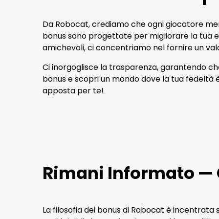
Da Robocat, crediamo che ogni giocatore merit
bonus sono progettate per migliorare la tua es
amichevoli, ci concentriamo nel fornire un val
Ci inorgoglisce la trasparenza, garantendo ch
bonus e scopri un mondo dove la tua fedeltà è ce
apposta per te!
Rimani Informato — 
La filosofia dei bonus di Robocat è incentrata 