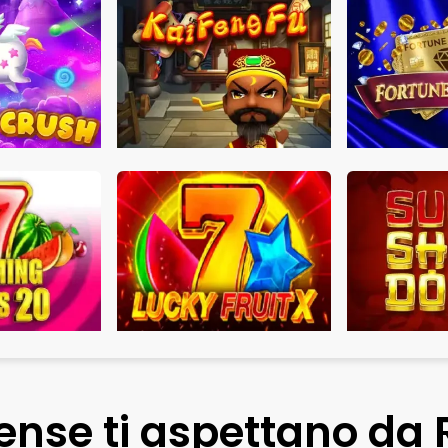
nse ti aspettano da