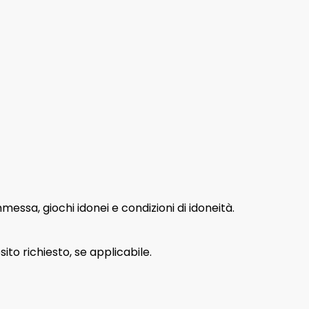
mmessa, giochi idonei e condizioni di idoneità.
ito richiesto, se applicabile.