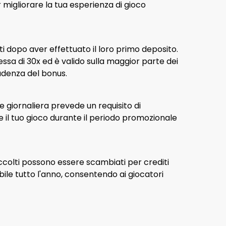
migliorare la tua esperienza di gioco
ti dopo aver effettuato il loro primo deposito.
essa di 30x ed è valido sulla maggior parte dei
cadenza del bonus.
 giornaliera prevede un requisito di
e il tuo gioco durante il periodo promozionale
colti possono essere scambiati per crediti
ile tutto l'anno, consentendo ai giocatori