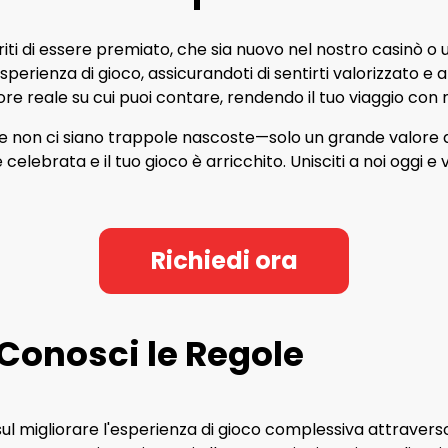
i di essere premiato, che sia nuovo nel nostro casinò o 
perienza di gioco, assicurandoti di sentirti valorizzato e 
ore reale su cui puoi contare, rendendo il tuo viaggio con 
e non ci siano trappole nascoste—solo un grande valore ad
lebrata e il tuo gioco è arricchito. Unisciti a noi oggi e 
Richiedi ora
Conosci le Regole
sul migliorare l'esperienza di gioco complessiva attravers