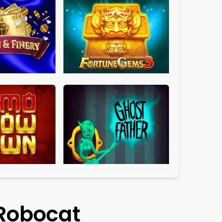
 Robocat