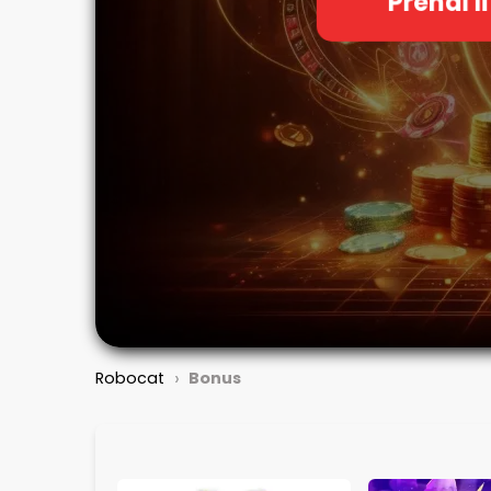
Prendi i
›
Robocat
Bonus