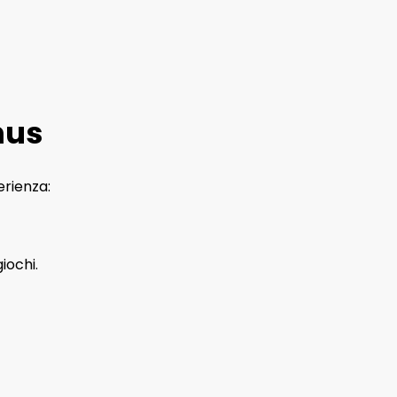
nus
erienza:
iochi.