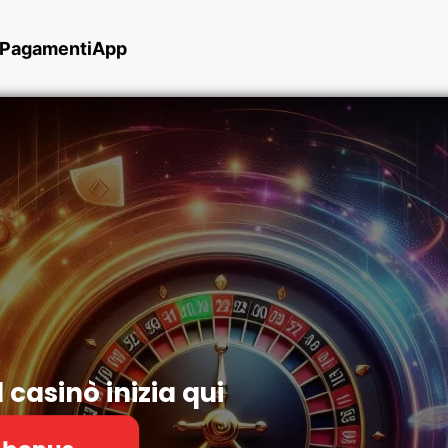
Pagamenti
App
 casinò inizia qui