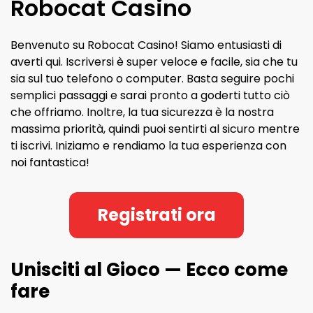
Robocat Casino
Benvenuto su Robocat Casino! Siamo entusiasti di
averti qui. Iscriversi è super veloce e facile, sia che tu
sia sul tuo telefono o computer. Basta seguire pochi
semplici passaggi e sarai pronto a goderti tutto ciò
che offriamo. Inoltre, la tua sicurezza è la nostra
massima priorità, quindi puoi sentirti al sicuro mentre
ti iscrivi. Iniziamo e rendiamo la tua esperienza con
noi fantastica!
Registrati ora
Unisciti al Gioco — Ecco come
fare