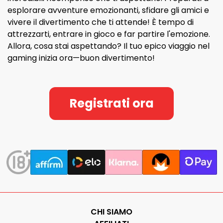
esplorare avventure emozionanti, sfidare gli amici e
vivere il divertimento che ti attende! È tempo di
attrezzarti, entrare in gioco e far partire l'emozione.
Allora, cosa stai aspettando? Il tuo epico viaggio nel
gaming inizia ora—buon divertimento!
Registrati ora
CHI SIAMO