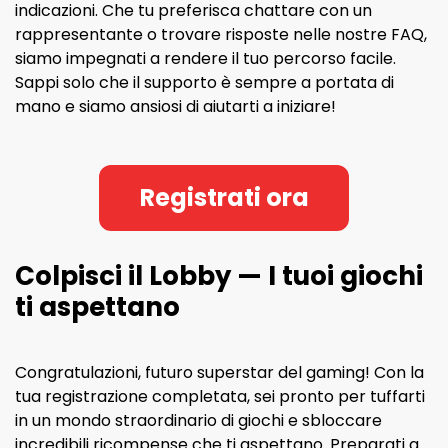
indicazioni. Che tu preferisca chattare con un
rappresentante o trovare risposte nelle nostre FAQ,
siamo impegnati a rendere il tuo percorso facile.
Sappi solo che il supporto è sempre a portata di
mano e siamo ansiosi di aiutarti a iniziare!
Registrati ora
Colpisci il Lobby — I tuoi giochi
ti aspettano
Congratulazioni, futuro superstar del gaming! Con la
tua registrazione completata, sei pronto per tuffarti
in un mondo straordinario di giochi e sbloccare
incredibili ricompense che ti aspettano. Preparati a